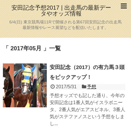
安田記念予想2017 | 出走馬の最新デー
タやオッズ情報
6/4(日) 東京競馬場11Rで開催される第67回安田記念の出走馬
最新情報やレース展望などを配信いたします。
2017年05月
一覧
安田記念（2017）の有力馬３頭
をピックアップ！
2017/5/31
予想
予想オッズでも記した通り、今年の
安田記念は1番人気がイスラボニー
タ、2番人気がエアスピネル、3番人
気がステファノスという予想をしま
し...