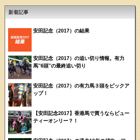
新着記事
安田記念（2017）の結果
安田記念（2017）の追い切り情報。有力
馬”6頭”の最終追い切り
安田記念（2017）の有力馬３頭をピックア
ップ！
【安田記念2017】香港馬で買うならビュー
ティーオンリー？！