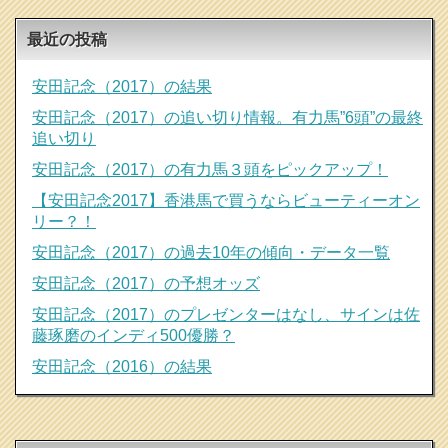
最近の投稿
安田記念（2017）の結果
安田記念（2017）の追い切り情報。有力馬”6頭”の最終
追い切り
安田記念（2017）の有力馬３頭をピックアップ！
【安田記念2017】香港馬で買うならビューティーオン
リー？！
安田記念（2017）の過去10年の傾向・データ一覧
安田記念（2017）の予想オッズ
安田記念（2017）のプレゼンターはなし、サインは佐
藤琢磨のインディ500優勝？
安田記念（2016）の結果