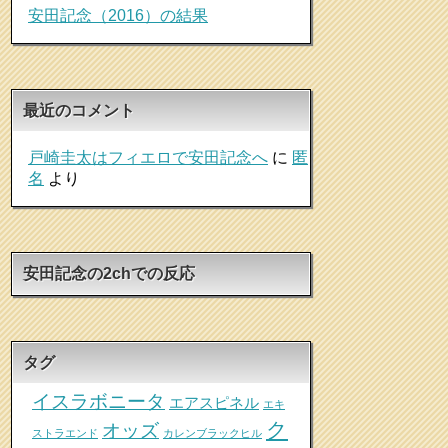
安田記念（2016）の結果
最近のコメント
戸崎圭太はフィエロで安田記念へ
に
匿
名
より
安田記念の2chでの反応
タグ
イスラボニータ
エアスピネル
エキ
ク
オッズ
ストラエンド
カレンブラックヒル