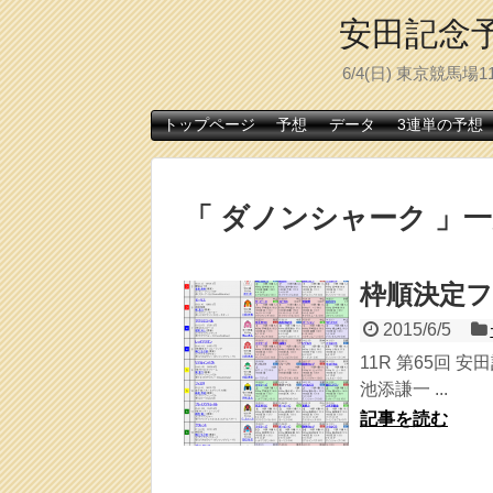
安田記念予
6/4(日) 東京競
トップページ
予想
データ
3連単の予想
ダノンシャーク
一
枠順決定フ
2015/6/5
11R 第65回 安
池添謙一 ...
記事を読む