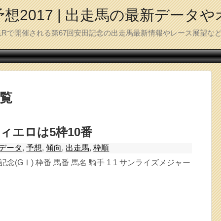
想2017 | 出走馬の最新データ
馬場11Rで開催される第67回安田記念の出走馬最新情報やレース展望
覧
ィエロは5枠10番
データ
,
予想
,
傾向
,
出走馬
,
枠順
田記念(GⅠ) 枠番 馬番 馬名 騎手 1 1 サンライズメジャー