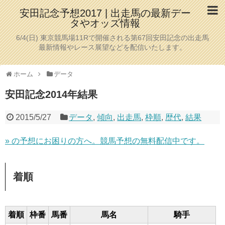
安田記念予想2017 | 出走馬の最新デー
タやオッズ情報
6/4(日) 東京競馬場11Rで開催される第67回安田記念の出走馬
最新情報やレース展望などを配信いたします。
ホーム
データ
安田記念2014年結果
2015/5/27
データ
,
傾向
,
出走馬
,
枠順
,
歴代
,
結果
»
の予想にお困りの方へ。競馬予想の無料配信中です。
着順
着順
枠番
馬番
馬名
騎手