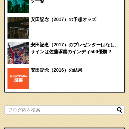
タ一覧
安田記念（2017）の予想オッズ
安田記念（2017）のプレゼンターはなし、
サインは佐藤琢磨のインディ500優勝？
安田記念（2016）の結果