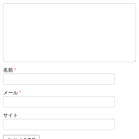
名前
*
メール
*
サイト