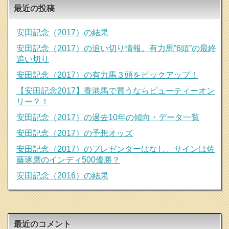
最近の投稿
安田記念（2017）の結果
安田記念（2017）の追い切り情報。有力馬”6頭”の最終
追い切り
安田記念（2017）の有力馬３頭をピックアップ！
【安田記念2017】香港馬で買うならビューティーオン
リー？！
安田記念（2017）の過去10年の傾向・データ一覧
安田記念（2017）の予想オッズ
安田記念（2017）のプレゼンターはなし、サインは佐
藤琢磨のインディ500優勝？
安田記念（2016）の結果
最近のコメント