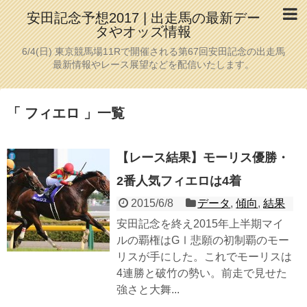
安田記念予想2017 | 出走馬の最新デー
タやオッズ情報
6/4(日) 東京競馬場11Rで開催される第67回安田記念の出走馬
最新情報やレース展望などを配信いたします。
フィエロ
一覧
【レース結果】モーリス優勝・
2番人気フィエロは4着
2015/6/8
データ
,
傾向
,
結果
安田記念を終え2015年上半期マイ
ルの覇権はGⅠ悲願の初制覇のモー
リスが手にした。これでモーリスは
4連勝と破竹の勢い。前走で見せた
強さと大舞...