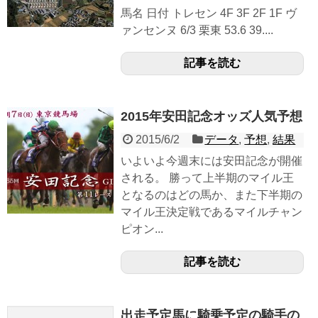
馬名 日付 トレセン 4F 3F 2F 1F ヴ
ァンセンヌ 6/3 栗東 53.6 39....
記事を読む
2015年安田記念オッズ人気予想
2015/6/2
データ
,
予想
,
結果
いよいよ今週末には安田記念が開催
される。 勝って上半期のマイル王
となるのはどの馬か、また下半期の
マイル王決定戦であるマイルチャン
ピオン...
記事を読む
出走予定馬に騎乗予定の騎手の