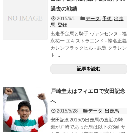
過去の戦績
2015/6/1
データ
,
予想
,
出走
馬
,
登録
出走予定馬と騎手 ヴァンセンヌ - 福
永祐一 エキストラエンド - 蛯名正義
カレンブラックヒル - 武豊 クラレン
ト ...
記事を読む
戸崎圭太はフィエロで安田記念
へ
2015/5/28
データ
,
出走馬
安田記念2015の出走馬の直近の騎
乗が戸崎であった馬は以下の3頭 サ