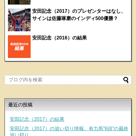
安田記念（2017）のプレゼンターはなし、
サインは佐藤琢磨のインディ500優勝？
安田記念（2016）の結果
最近の投稿
安田記念（2017）の結果
安田記念（2017）の追い切り情報。有力馬”6頭”の最終
追い切り