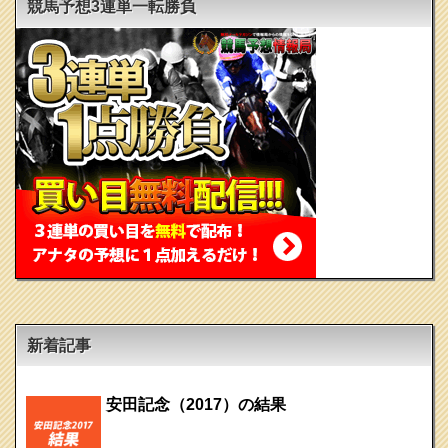
競馬予想3連単一転勝負
新着記事
安田記念（2017）の結果